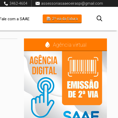
3462-4604
assessoriasaaeoeiraspi@gmail.com
Fale com a SAAE
2ª via da fatura
Agência virtual