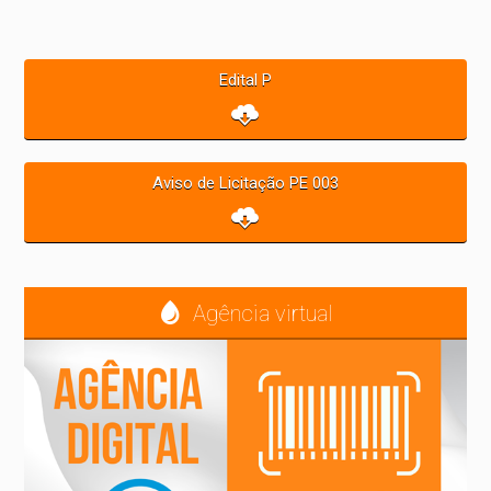
Edital P
Aviso de Licitação PE 003
Agência virtual