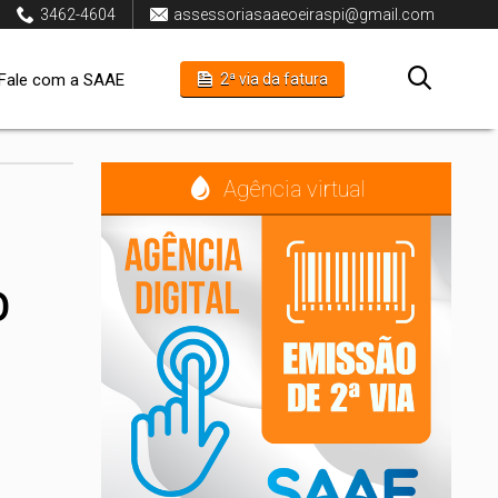
3462-4604
assessoriasaaeoeiraspi@gmail.com
Fale com a SAAE
2ª via da fatura
Agência virtual
O