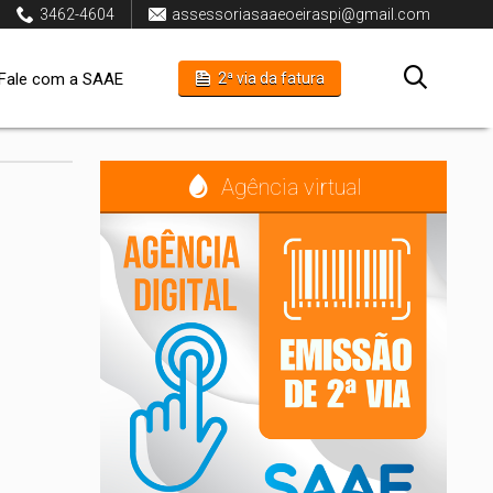
3462-4604
assessoriasaaeoeiraspi@gmail.com
Fale com a SAAE
2ª via da fatura
Agência virtual