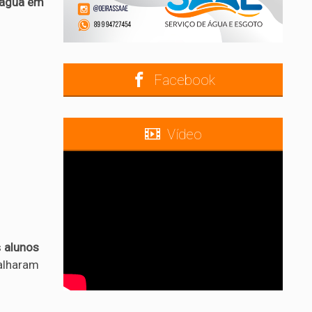
a água em
Facebook
Vídeo
s
alunos
talharam