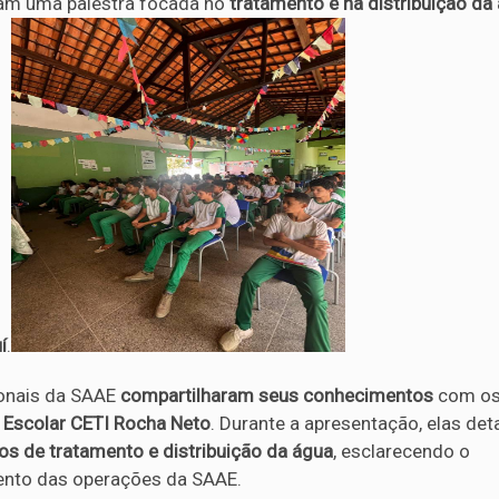
am uma palestra focada no
tratamento e na distribuição d
í
.
ionais da SAAE
compartilharam seus conhecimentos
com o
 Escolar CETI Rocha Neto
. Durante a apresentação, elas de
s de tratamento e distribuição da água
, esclarecendo o
nto das operações da SAAE.