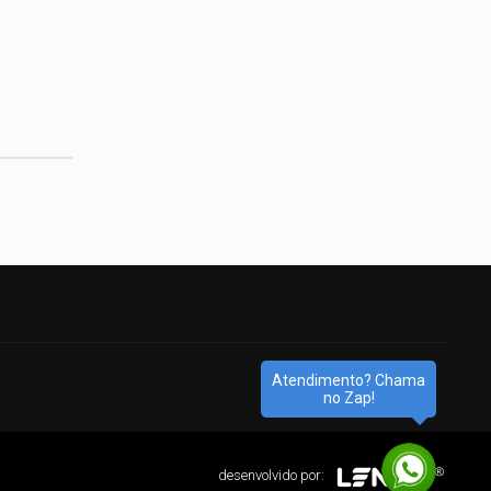
Atendimento? Chama
no Zap!
desenvolvido por: