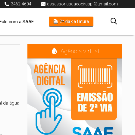
3462-4604
assessoriasaaeoeiraspi@gmail.com
Fale com a SAAE
2ª via da fatura
Agência virtual
al da água