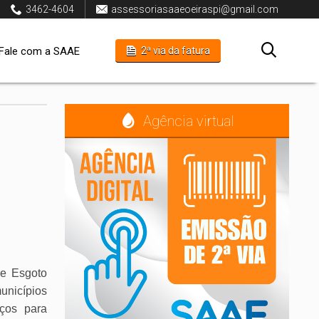
3462-4604
assessoriasaaeoeiraspi@gmail.com
Fale com a SAAE
2ª via da fatura
Agência virtual
 e Esgoto
unicípios
iços para