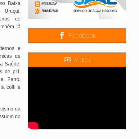
omo Baixa
 Uruçuí.
donos de
também já
Facebook
dernos e
ímicas de
Vídeo
da Saúde.
es de pH,
de, Ferro,
ia colli e
alismo da
ossuem no