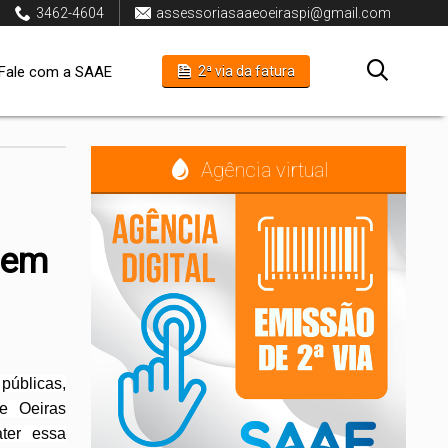
3462-4604
assessoriasaaeoeiraspi@gmail.com
Fale com a SAAE
2ª via da fatura
Agência virtual
 em
públicas,
e Oeiras
ter essa