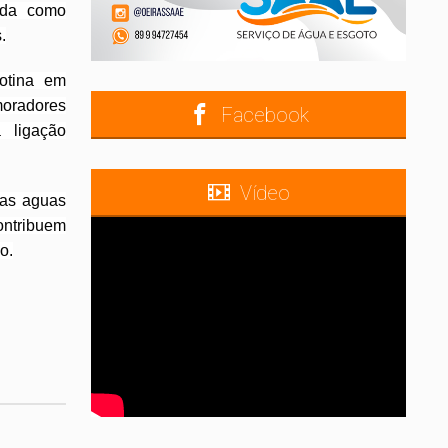
zada como
.
rotina em
moradores
Facebook
 ligação
Vídeo
das aguas
ontribuem
o.